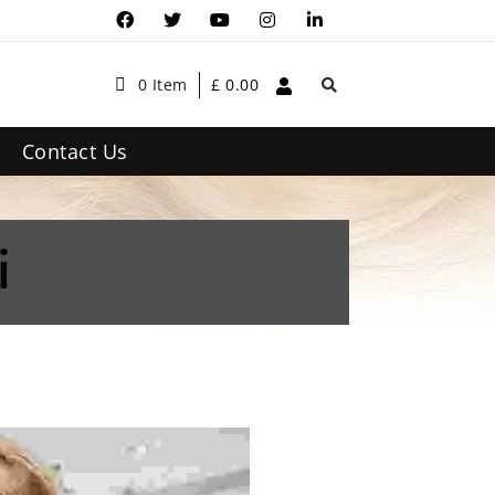
0 Item
£
0.00
Contact Us
i