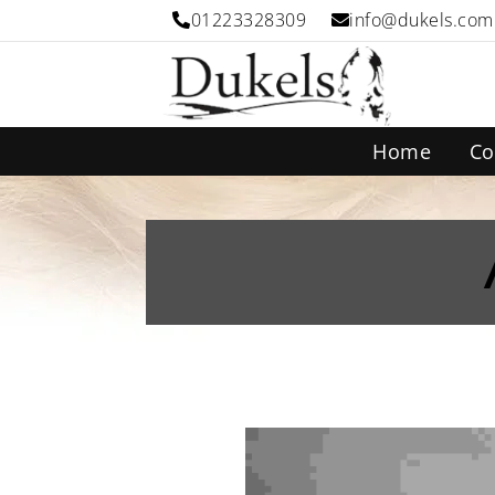
01223328309
info@dukels.com
Home
Co