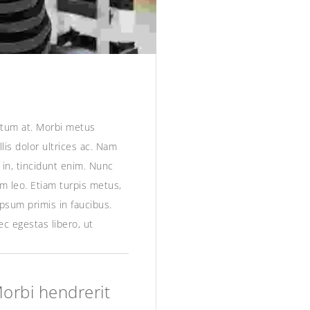
entum at. Morbi metus
lis dolor ultrices ac. Nam
s in, tincidunt enim. Nunc
um leo. Etiam turpis metus,
ipsum primis in faucibus.
c egestas libero, ut
Morbi hendrerit