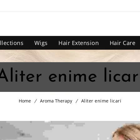
llections
Wigs
Hair Extension
Hair Care
Aliter enime licar
Home
Aroma Therapy
Aliter enime licari