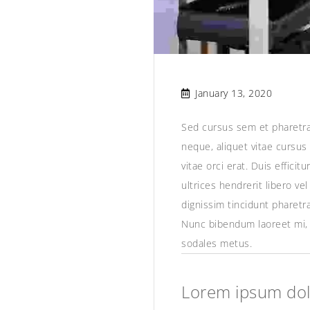
January 13, 2020
Sed cursus sem et pharetra 
neque, aliquet vitae cursus 
vitae orci erat. Duis effici
ultrices hendrerit libero ve
dignissim tincidunt pharetra
Nunc bibendum laoreet mi, 
sodales metus.
Lorem ipsum dolo