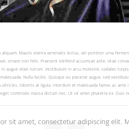
aliquam. Mauris viverra venenatis lectus, vel porttitor urna ferm
vel, ornare non felis. Praesent eleifend accumsan ante, vitae conval
tur in augue vitae rutrum. Vestibulum in arcu molestie, sodales turpi
l malesuada. Nulla facilisi. Quisque eu placerat augue, sed vestibul
 ultricies, lobortis at ligula. Interdum et malesuada fames ac ante 
eget commodo massa dictum nec. Ut sit amet pharetra ex. Duis ne
r sit amet, consectetur adipiscing elit. 